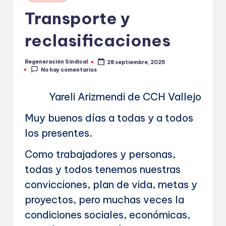
n
en
Transporte y
S
i
reclasificaciones
n
Regeneración Sindical
28 septiembre, 2025
d
Publicado
No hay comentarios
por
i
Yareli Arizmendi de CCH Vallejo
c
a
Muy buenos días a todas y a todos
l
los presentes.
Como trabajadores y personas,
todas y todos tenemos nuestras
convicciones, plan de vida, metas y
proyectos, pero muchas veces la
condiciones sociales, económicas,